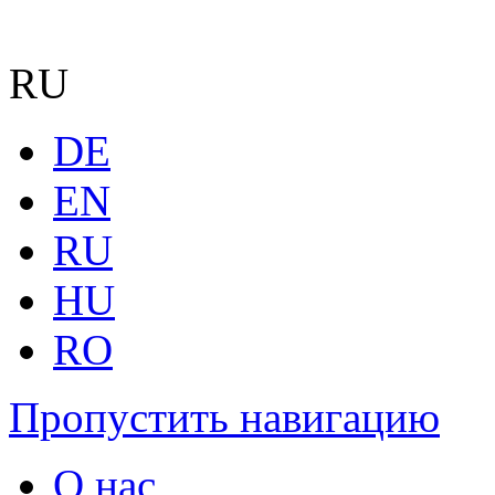
RU
DE
EN
RU
HU
RO
Пропустить навигацию
О нас