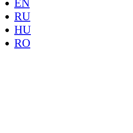
EN
RU
HU
RO