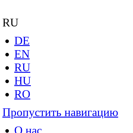
RU
DE
EN
RU
HU
RO
Пропустить навигацию
О нас